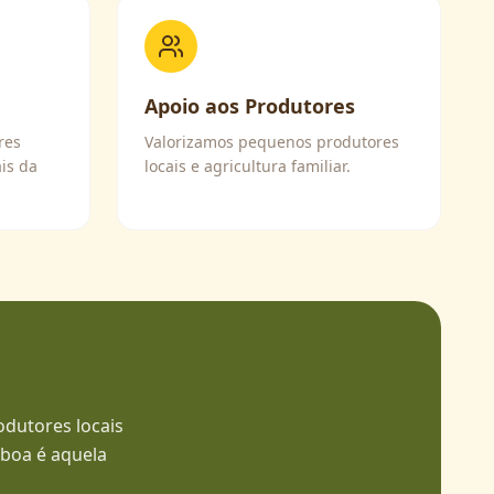
Apoio aos Produtores
res
Valorizamos pequenos produtores
is da
locais e agricultura familiar.
odutores locais
 boa é aquela