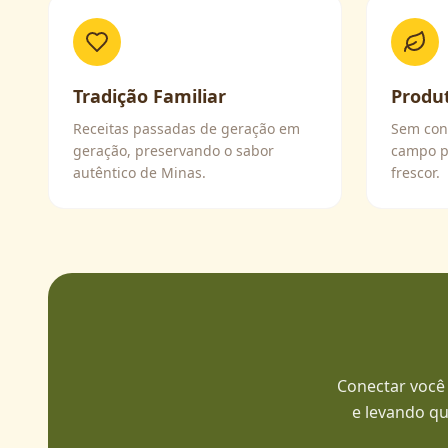
Tradição Familiar
Produ
Receitas passadas de geração em
Sem cons
geração, preservando o sabor
campo p
autêntico de Minas.
frescor.
Conectar você 
e levando qu